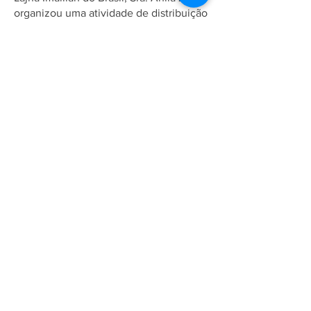
organizou uma atividade de distribuição
de panfletos e esclarecimento de
dúvidas para o público em Petrópolis-
RJ. Membras da Lajna Imaillah e
crianças da Comunidade estiveram no
centro da cidade levando informação,
diálogo e conhecimento sobre o
verdadeiro Islã, uma religião de paz,
amor e serviço à humanidade.
Que Allah recompense todas as
voluntárias que participaram!
Associação Ahmadia do Islã no
Brasil
Estrada da Saudade, 215,
Petrópolis-RJ, CEP:
25610-105
+55 (24) 2242-1385
/
info@ahmadia.org.br