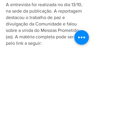
A entrevista foi realizada no dia 13/10,
na sede da publicação. A reportagem
destacou o trabalho de paz e
divulgação da Comunidade e falou
sobre a vinda do Messias Prometido
(as). A matéria completa pode ser lida
pelo link a seguir:
https://gazetadoparana.com.br/artigo/lid
eres-da-comunidade-ahmadia-visitam-
cascavel-e-reforcam-mensagem-de-
paz-e-dialogo
Associação Ahmadia do Islã no
Brasil
Estrada da Saudade, 215,
Petrópolis-RJ, CEP:
25610-105
+55 (24) 2242-1385
/