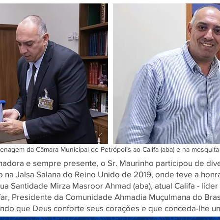
Título 6
agem da Câmara Municipal de Petrópolis ao Califa (aba) e na mesquit
lhadora e sempre presente, o Sr. Maurinho participou de d
o na Jalsa Salana do Reino Unido de 2019, onde teve a honra
 Santidade Mirza Masroor Ahmad (aba), atual Califa - líder
r, Presidente da Comunidade Ahmadia Muçulmana do Brasil
zando que Deus conforte seus corações e que conceda-lhe 