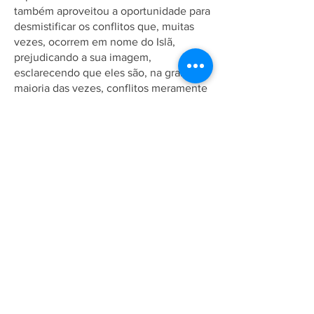
também aproveitou a oportunidade para
desmistificar os conflitos que, muitas
vezes, ocorrem em nome do Islã,
prejudicando a sua imagem,
esclarecendo que eles são, na grande
maioria das vezes, conflitos meramente
políticos em que o nome da religião é
usado para atrair as pessoas sem
conhecimento.
Além disso, O Sr. Ijaz Ahmad Zafar,
presidente da organização juvenil da
Ahmadia, também se apresentou na
ocasião e compartilhou a sua
experiência como ahmadi muçulmano
paquistanês no Brasil, assim como as
principais diferenças e desafios
encontrados nessa jornada.