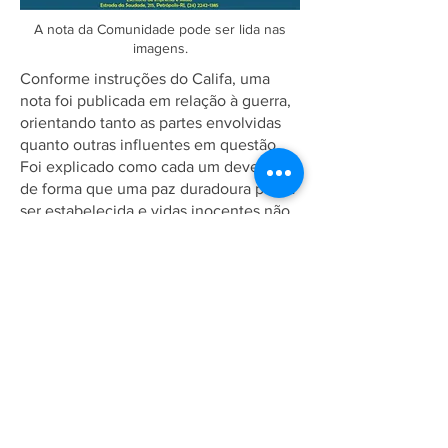
A nota da Comunidade pode ser lida nas
imagens.
Conforme instruções do Califa, uma
nota foi publicada em relação à guerra,
orientando tanto as partes envolvidas
quanto outras influentes em questão.
Foi explicado como cada um deve agir
de forma que uma paz duradoura possa
ser estabelecida e vidas inocentes não
sejam perdidas.
Rezamos para que a paz se estabeleça
logo naquela região de forma justa e
correta.
Associação Ahmadia do Islã no
Brasil