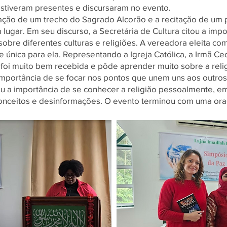
stiveram presentes e discursaram no evento.
itação de um trecho do Sagrado Alcorão e a recitação de um
lugar. Em seu discurso, a Secretária de Cultura citou a imp
re diferentes culturas e religiões. A vereadora eleita com
 única para ela. Representando a Igreja Católica, a Irmã Ce
 foi muito bem recebida e pôde aprender muito sobre a religi
importância de se focar nos pontos que unem uns aos outros
ou a importância de se conhecer a religião pessoalmente, 
econceitos e desinformações. O evento terminou com uma or
Título 6