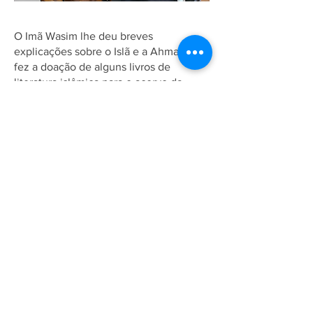
O Imã Wasim lhe deu breves
explicações sobre o Islã e a Ahmadia e
fez a doação de alguns livros de
literatura islâmica para o acervo da
biblioteca, incluindo o Sagrado Alcorão
e o livro "A Crise Mundial e o Caminho
para a Paz", do atual Califa.
Associação Ahmadia do Islã no
Brasil
Estrada da Saudade, 215,
Petrópolis-RJ, CEP:
25610-105
+55 (24) 2242-1385
/
info@ahmadia.org.br
© 2018 Associação Ahmadia do
Islã no Brasil. Todos os direitos
reservados.