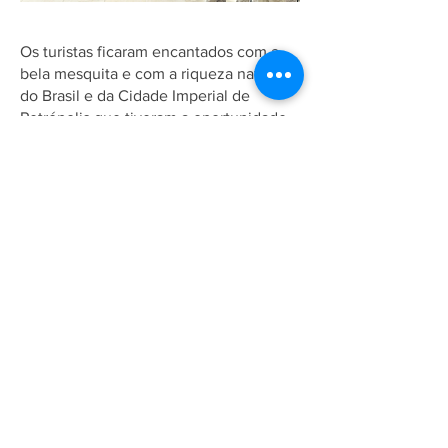
Os turistas ficaram encantados com a
bela mesquita e com a riqueza natural
do Brasil e da Cidade Imperial de
Petrópolis que tiveram a oportunidade
de contemplar e retornaram felizes ao
seu país. Que Deus recompense os
anfitriões e abençoe a todos.
Associação Ahmadia do Islã no
Brasil
Estrada da Saudade, 215,
Petrópolis-RJ, CEP:
25610-105
+55 (24) 2242-1385
/
info@ahmadia.org.br
© 2018 Associação Ahmadia do
Islã no Brasil. Todos os direitos
reservados.