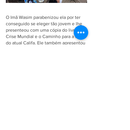
O Imã Wasim parabenizou ela por ter
conseguido se eleger tão jovem e lhe
presenteou com uma cópia do livro "A
Crise Mundial e o Caminho para a Paz",
do atual Califa. Ele também apresentou
uma breve introdução acerca do Islã, da
Ahmadia e do seu trabalho pelo Brasil.
Agradecemos a vereadora e a sua
equipe pela recepção.
Associação Ahmadia do Islã no
Brasil
Estrada da Saudade, 215,
Petrópolis-RJ, CEP:
25610-105
+55 (24) 2242-1385
/
info@ahmadia.org.br