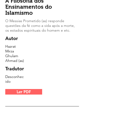
A Filosofia dos
Ensinamentos do
Islamismo
O Messias Prometido (as) responde
questões da fé como a vida após a morte,
os estados espirituais do homem e etc.
Autor
Hazrat
Mirza
Ghulam
Ahmad (as)
Tradutor
Desconhec
ido
Ler PDF