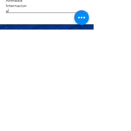
Ahmadia
Internacion
al
Pág
1,
2,
3,
4
Associação Ahmadia do Islã no
Brasil
Estrada da Saudade, 215,
Petrópolis-RJ, CEP:
25610-105
+55 (24) 2242-1385
/
info@ahmadia.org.br
© 2018 Associação Ahmadia do
Islã no Brasil. Todos os direitos
reservados.
Associação Ahmadia do Islã no