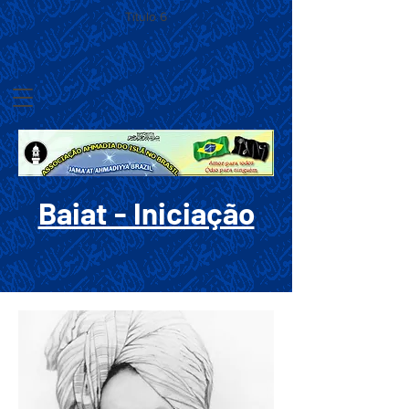
Título 6
Baiat - Iniciação