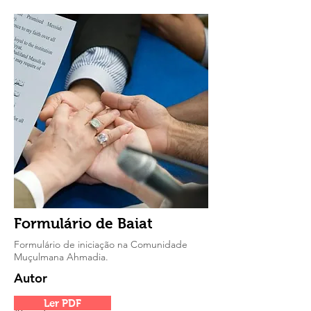
Formulário de Baiat
Formulário de iniciação na Comunidade
Muçulmana Ahmadia.
Autor
Jamaat
Ler PDF