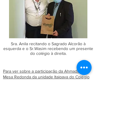
Sra. Anila recitando o Sagrado Alcorão à
esquerda e o Sr.Wasim recebendo um presente
do colégio à direita.
Para ver sobre a participação da Ahmadia na
Mesa Redonda da unidade Itaipava do Colégio
Bom Jesus,
clique aqui.
Para ver sobre a entrevista do Sr. Wasim para o
BJ News do Colégio Bom Jesus,
clique aqui.
You can get more out of your site elements
by making them dynamic. To connect this
element to content from your collection,
select the element and click Connect to Data.